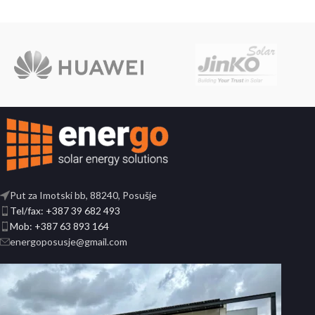
Put za Imotski bb, 88240, Posušje
Tel/fax: +387 39 682 493
Mob: +387 63 893 164
energoposusje@gmail.com