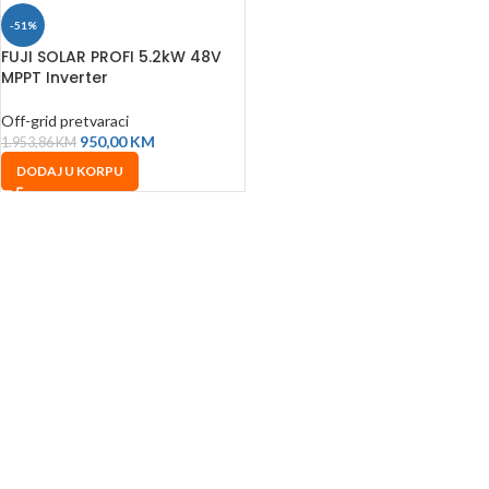
-51%
FUJI SOLAR PROFI 5.2kW 48V
MPPT Inverter
Off-grid pretvaraci
950,00
KM
1.953,86
KM
DODAJ U KORPU