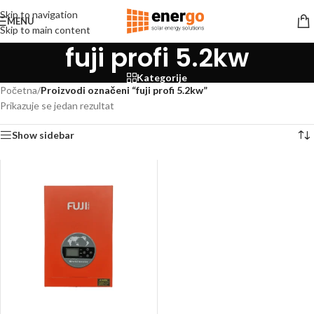
Skip to navigation
MENU
Skip to main content
fuji profi 5.2kw
Kategorije
Početna
/
Proizvodi označeni “fuji profi 5.2kw”
Prikazuje se jedan rezultat
Show sidebar